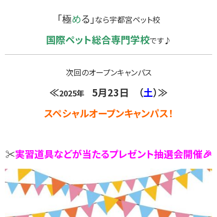
「極
め
る」
なら宇都宮ペット校
国際ペット総合専門学校
です♪
次回のオープンキャンパス
≪
5月23
日
（
土
）≫
2025年
スペシャルオープンキャンパス！
✂
実習道具などが当たるプレゼント抽選会開催🎉