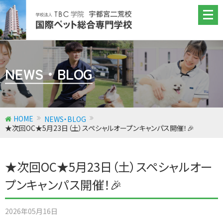
NEWS・BLOG
トリマー学科
ドッグトレーナー＆アニマルケア学科
動物看護師学科
HOME
NEWS・BLOG
★次回OC★5月23日（土）スペシャルオープンキャンパス開催！🎉
ペット総合学科
★次回OC★5月23日（土）スペシャルオー
プンキャンパス開催！🎉
2026年05月16日