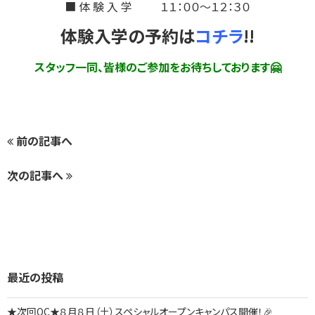
■ 体 験 入 学 １１：００～１２：３０
体験入学の予約は
コチラ
!!
スタッフ一同、皆様のご参加をお待ちしております🤗
前の記事へ
次の記事へ
最近の投稿
★次回OC★８月８日（土）スペシャルオープンキャンパス開催！🎉