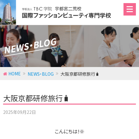
NEWS・BLOG
ファッション学科
ブライダルスペシャリスト学科
エステティックビューティ学科
HOME
NEWS・BLOG
大阪京都研修旅行🧳
メイク・ネイル学科
大阪京都研修旅行🧳
2025年09月22日
こんにちは!🌞