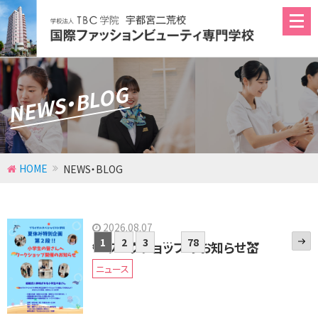
NEWS・BLOG
ファッション学科
ブライダルスペシャリスト学科
エステティックビューティ学科
HOME
NEWS・BLOG
メイク・ネイル学科
2026.08.07
次
投
固
1
固
2
固
3
…
固
78
🕊ワークショップのお知らせ💒
の
定
定
定
定
稿
ペ
ペ
ペ
ペ
ペ
ニュース
ー
ー
ー
ー
ー
ナ
ジ
ジ
ジ
ジ
ジ
ビ
ゲ